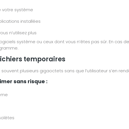
e votre système
lications installées
ous n’utilisez plus
logiciels système ou ceux dont vous n’êtes pas sûr. En cas d
rogramme.
 fichiers temporaires
 souvent plusieurs gigaoctets sans que l’utilisateur s’en re
mer sans risque :
tème
solètes