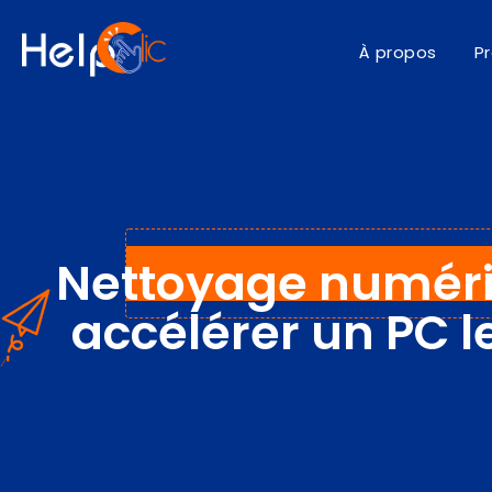
À propos
P
Nettoyage numéri
accélérer un PC l