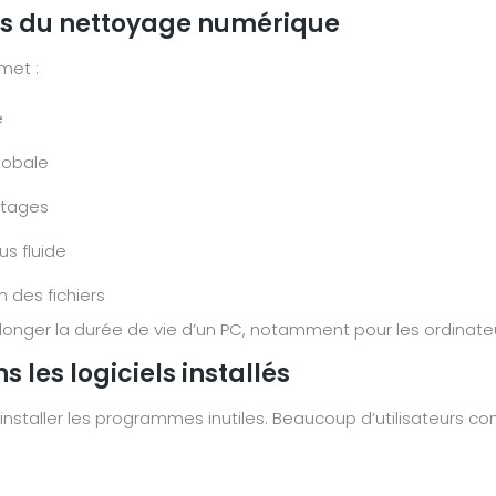
ts du nettoyage numérique
met :
e
globale
ntages
us fluide
 des fichiers
olonger la durée de vie d’un PC, notamment pour les ordinate
ans les logiciels installés
staller les programmes inutiles. Beaucoup d’utilisateurs cons