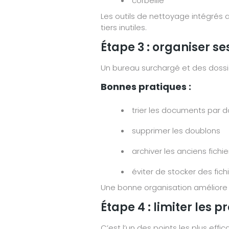
corbeille
Les outils de nettoyage intégrés a
tiers inutiles.
Étape 3 : organiser se
Un bureau surchargé et des dossier
Bonnes pratiques :
trier les documents par do
supprimer les doublons
archiver les anciens fichi
éviter de stocker des fich
Une bonne organisation améliore la
Étape 4 : limiter le
C’est l’un des points les plus effi