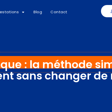
restations
Blog
Contact
que : la méthode si
ent sans changer de 