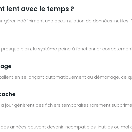
t lent avec le temps ?
r gérer indéfiniment une accumulation de données inutiles. Pl
r
 presque plein, le système peine à fonctionner correctemen
rage
tallent en se lançant automatiquement au démarrage, ce qu
 cache
ses à jour génèrent des fichiers temporaires rarement suppr
des années peuvent devenir incompatibles, inutiles ou mal 